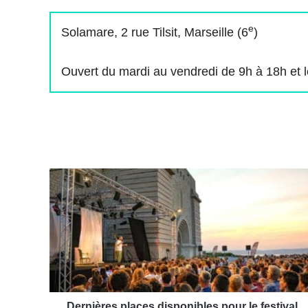
e
Solamare, 2 rue Tilsit, Marseille (6
)
Ouvert du mardi au vendredi de 9h à 18h et 
D
e
r
n
i
è
r
e
s
p
Dernières places disponibles pour le festival