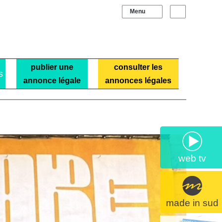
Sidebar (barre laté
Recherche
publier une
consulter les
s
annonce légale
annonces légales
web tv
made in sud