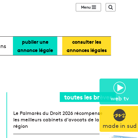
Sidebar (barre lat
Recherche
publier une
consulter les
ans
annonce légale
annonces légales
toutes les brèves
web tv
Le Palmarès du Droit 2026 récompense
les meilleurs cabinets d’avocats de la
made in sud
région