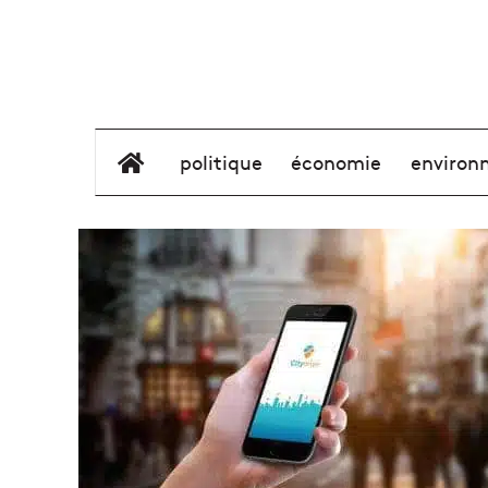
élément de menu
politique
économie
environ