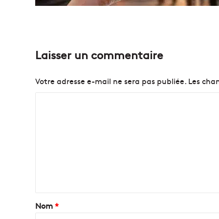
Laisser un commentaire
Votre adresse e-mail ne sera pas publiée.
Les cham
C
o
m
m
e
n
t
a
Nom
*
i