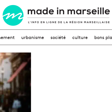
nement
urbanisme
société
culture
bons pl