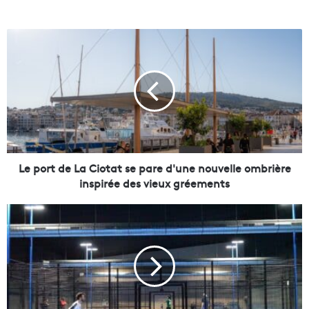
L
e
p
o
r
t
d
e
L
a
Le port de La Ciotat se pare d'une nouvelle ombrière
C
inspirée des vieux gréements
i
o
À
t
M
a
a
t
r
s
s
e
e
p
i