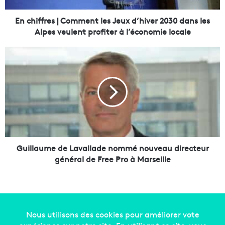
e
s
En chiffres | Comment les Jeux d’hiver 2030 dans les
|
Alpes veulent profiter à l’économie locale
C
o
G
m
u
m
i
e
l
n
l
t
a
l
u
e
m
s
e
J
d
Guillaume de Lavallade nommé nouveau directeur
e
e
général de Free Pro à Marseille
u
L
x
a
d
v
’
a
h
l
i
l
Copyright © 2014-2022
Made in Marseille
. Tous droits