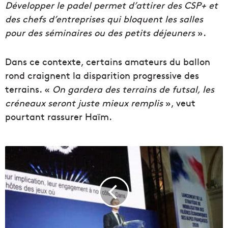
Développer le padel permet d’attirer des CSP+ et
des chefs d’entreprises qui bloquent les salles
pour des séminaires ou des petits déjeuners
».
Dans ce contexte, certains amateurs du ballon
rond craignent la disparition progressive des
terrains. «
On gardera des terrains de futsal, les
créneaux seront juste mieux remplis
», veut
pourtant rassurer Haïm.
E
n
c
h
i
f
f
r