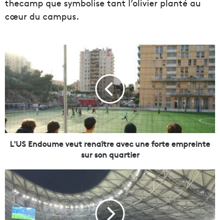
thecamp que symbolise tant l’olivier planté au
cœur du campus.
L
'
U
S
E
n
d
o
u
m
L'US Endoume veut renaître avec une forte empreinte
e
sur son quartier
v
e
L
u
’
t
a
r
n
e
c