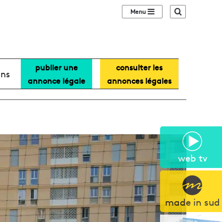
Sidebar (barre lat
Recherche
publier une
consulter les
ans
annonce légale
annonces légales
web tv
made in sud