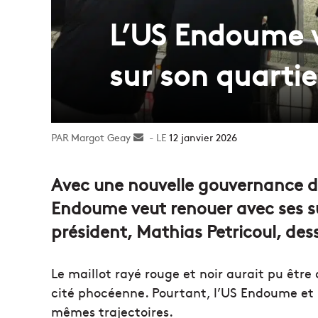
L’US Endoume v
sur son quartie
Margot Geay
Envoyer
12 janvier 2026
un
courriel
Avec une nouvelle gouvernance dep
Endoume veut renouer avec ses su
président, Mathias Petricoul, des
Le maillot rayé rouge et noir aurait pu êtr
cité phocéenne. Pourtant, l’US Endoume et 
mêmes trajectoires.