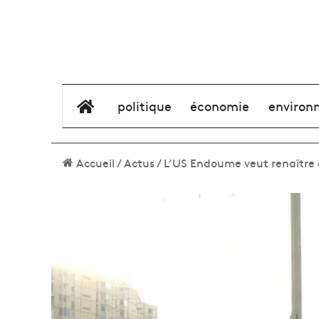
élément de menu
politique
économie
environ
Accueil
/
Actus
/
L’US Endoume veut renaître 