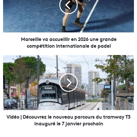
e
i
l
l
e
v
Marseille va accueillir en 2026 une grande
a
compétition internationale de padel
a
c
V
c
i
u
d
e
é
i
o
l
|
l
D
i
é
r
c
e
o
Vidéo | Découvrez le nouveau parcours du tramway T3
n
u
inauguré le 7 janvier prochain
2
v
0
r