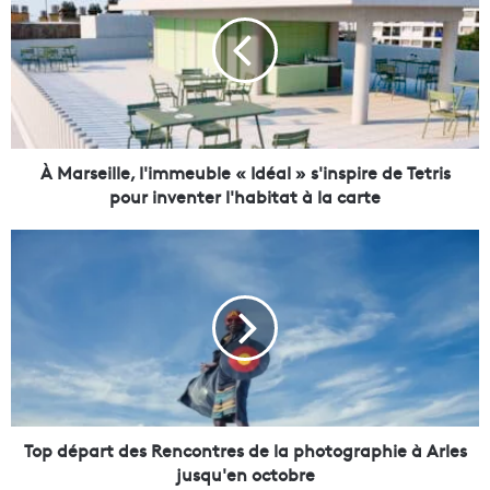
a
r
s
e
i
l
l
e
À Marseille, l'immeuble « Idéal » s'inspire de Tetris
,
pour inventer l'habitat à la carte
l
'
T
i
o
m
p
m
d
e
é
u
p
b
a
l
r
e
t
«
d
Top départ des Rencontres de la photographie à Arles
I
e
jusqu'en octobre