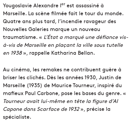
er
Yougoslavie Alexandre I
est assassiné
à
Marseille. La scène filmée fait le tour du monde.
Quatre
ans
plus
tard,
l’incendie
ravageur
des
Nouvelles
Galeries
marque
un
nouveau
traumatisme. «
L’État
a
marqué
une
défiance vis-
à-vis de Marseille en plaçant la ville sous tutelle
en
1938
»
, rappelle Katharina Bellan.
Au cinéma, les remakes ne
contribuent guère à
briser les clichés. Dès les années 1930,
Justin
de
Marseille
(1935) de Maurice Tourneur, inspiré du
mafieux Paul
Carbone, pose les bases du genre. «
Tourneur avait lui-même en
tête la figure d’Al
Capone dans Scarface de 1932
»
, précise la
spécialiste.