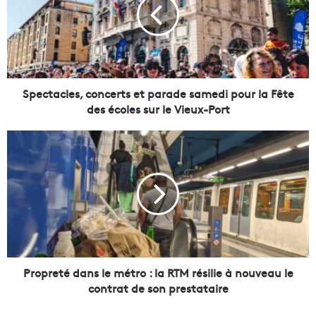
c
t
a
c
l
e
s
Spectacles, concerts et parade samedi pour la Fête
,
des écoles sur le Vieux-Port
c
o
P
n
r
c
o
e
p
r
r
t
e
s
t
e
é
t
d
p
a
Propreté dans le métro : la RTM résilie à nouveau le
a
n
contrat de son prestataire
r
s
a
l