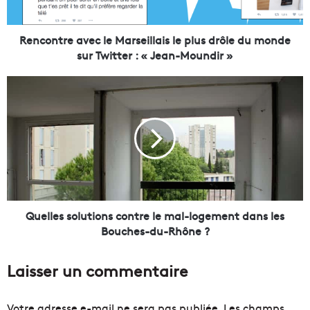
r
e
a
Rencontre avec le Marseillais le plus drôle du monde
v
sur Twitter : « Jean-Moundir »
e
c
Q
l
u
e
e
M
l
a
l
r
e
s
s
e
s
i
o
l
l
Quelles solutions contre le mal-logement dans les
l
u
Bouches-du-Rhône ?
a
t
i
i
Laisser un commentaire
s
o
l
n
e
s
Votre adresse e-mail ne sera pas publiée.
Les champs