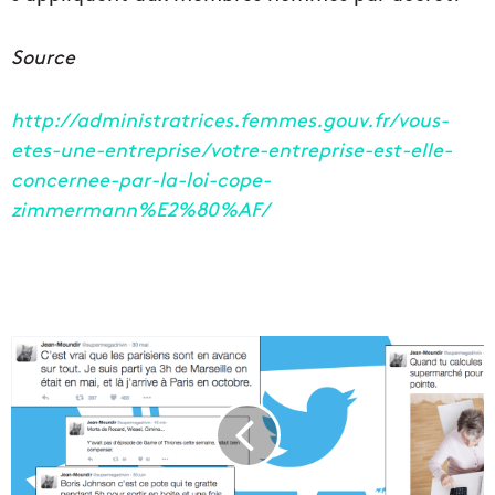
Source
http://administratrices.femmes.gouv.fr/vous-
etes-une-entreprise/votre-entreprise-est-elle-
concernee-par-la-loi-cope-
zimmermann%E2%80%AF/
R
e
n
c
o
n
t