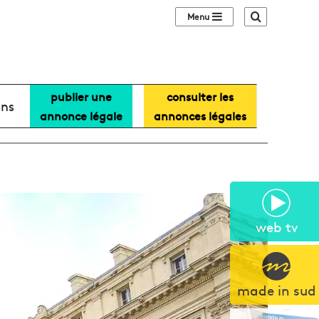
Sidebar (barre lat
Recherche
publier une
consulter les
ans
annonce légale
annonces légales
web tv
made in sud