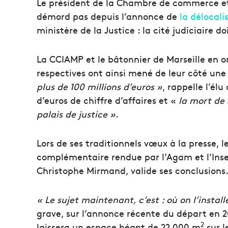
Le président de la Chambre de commerce et
démord pas depuis l’annonce de
la délocali
ministère de la Justice : la cité judiciaire do
La CCIAMP et le bâtonnier de Marseille en on
respectives ont ainsi mené de leur côté un
plus de 100 millions d’euros »
, rappelle l’él
d’euros de chiffre d’affaires et «
la mort de
palais de justice »
.
Lors de ses traditionnels vœux à la presse, l
complémentaire rendue par l’Agam et l’Inse
Christophe Mirmand, valide ses conclusions
« Le sujet maintenant, c’est : où on l’install
grave, sur l’annonce récente du départ en 
2
laissera un espace béant de 22 000 m
sur l