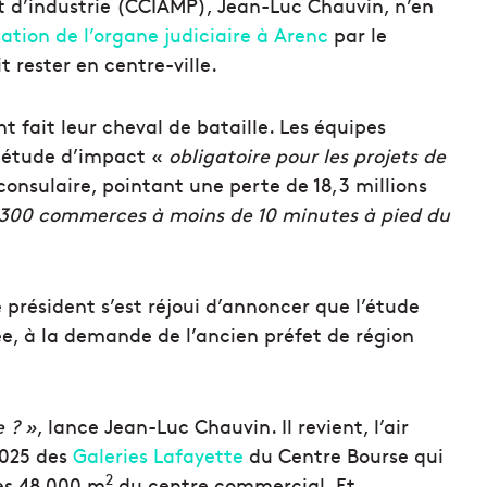
 d’industrie (CCIAMP), Jean-Luc Chauvin, n’en
sation de l’organe judiciaire à Arenc
par le
it rester en centre-ville.
t fait leur cheval de bataille. Les équipes
e étude d’impact «
obligatoire pour les projets de
u consulaire, pointant une perte de 18,3 millions
 300 commerces à moins de 10 minutes à pied du
e président s’est réjoui d’annoncer que l’étude
e, à la demande de l’ancien préfet de région
.
e ? »
, lance Jean-Luc Chauvin. Il revient, l’air
2025 des
Galeries Lafayette
du Centre Bourse qui
2
es 48 000 m
du centre commercial. Et