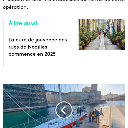
opération.
À lire aussi
La cure de jouvence des
rues de Noailles
commence en 2025
V
i
d
é
o
|
M