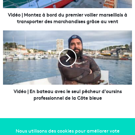
o
n
t
Vidéo | Montez à bord du premier voilier marseillais à
e
transporter des marchandises grâce au vent
z
à
V
b
i
o
d
r
é
d
o
d
|
u
E
p
n
r
b
e
a
Vidéo | En bateau avec le seul pêcheur d'oursins
m
t
professionnel de la Côte bleue
i
e
e
a
r
u
v
a
o
v
i
e