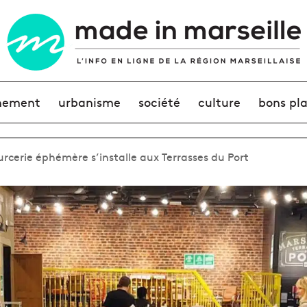
nement
urbanisme
société
culture
bons pl
urcerie éphémère s’installe aux Terrasses du Port