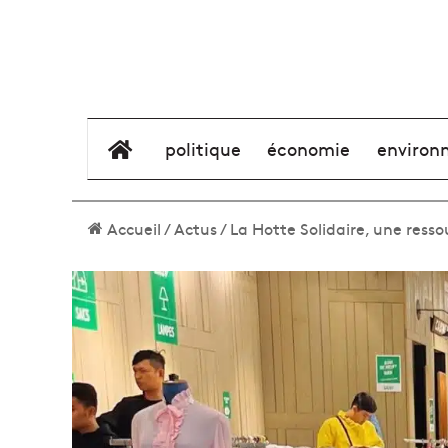
élément de menu
politique
économie
environ
Accueil
/
Actus
/
La Hotte Solidaire, une resso