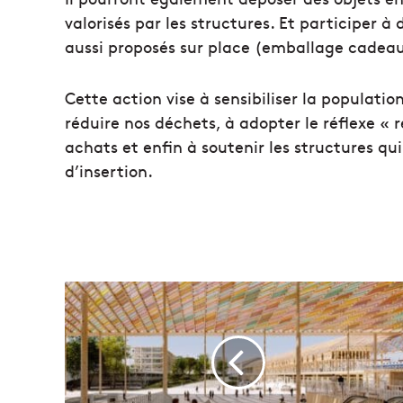
valorisés par les structures. Et participer à 
aussi proposés sur place (emballage cadeau
Cette action vise à sensibiliser la populatio
réduire nos déchets, à adopter le réflexe « 
achats et enfin à soutenir les structures q
d’insertion.
V
i
d
é
o
l