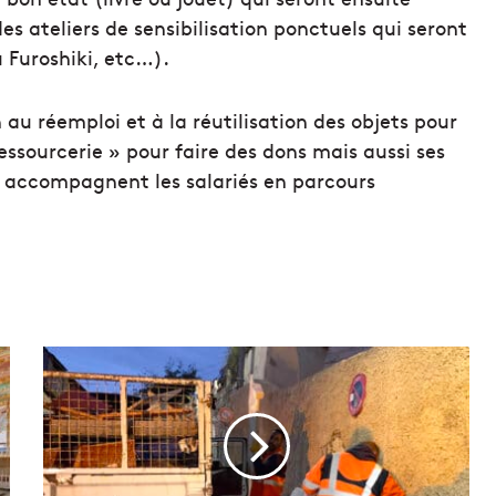
des ateliers de sensibilisation ponctuels qui seront
 Furoshiki, etc…).
n au réemploi et à la réutilisation des objets pour
ressourcerie » pour faire des dons mais aussi ses
ui accompagnent les salariés en parcours
V
i
d
é
o
|