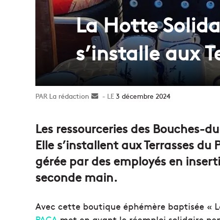
La Hotte Solid
s’installe aux 
La rédaction
Envoyer
3 décembre 2024
un
courriel
Les ressourceries des Bouches-du
Elle s’installent aux Terrasses d
gérée par des employés en insert
seconde main.
Avec cette boutique éphémère baptisée « La
PACA
met en avant le réemploi solidaire pe