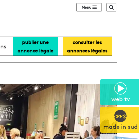
Sidebar (barre lat
Recherche
publier une
consulter les
ans
annonce légale
annonces légales
web tv
made in sud