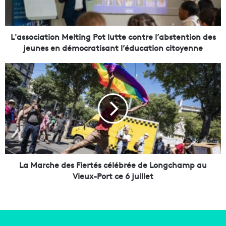
c
i
a
t
L'association Melting Pot lutte contre l’abstention des
i
jeunes en démocratisant l’éducation citoyenne
o
n
L
M
a
e
M
l
a
t
r
i
c
n
h
g
e
P
d
o
e
La Marche des Fiertés célébrée de Longchamp au
t
s
Vieux-Port ce 6 juillet
l
F
u
i
t
e
t
r