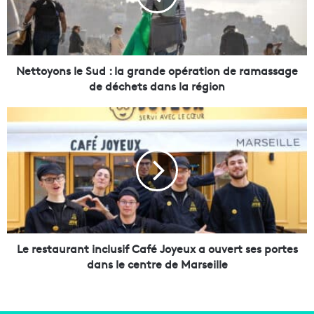
y
o
n
s
l
Nettoyons le Sud : la grande opération de ramassage
e
de déchets dans la région
S
u
L
d
e
:
r
l
e
a
s
g
t
r
a
a
u
n
r
d
a
Le restaurant inclusif Café Joyeux a ouvert ses portes
e
n
dans le centre de Marseille
o
t
p
i
é
n