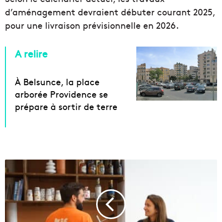
d’aménagement devraient débuter courant 2025,
pour une livraison prévisionnelle en 2026.
A relire
À Belsunce, la place
arborée Providence se
prépare à sortir de terre
L
’
é
p
i
c