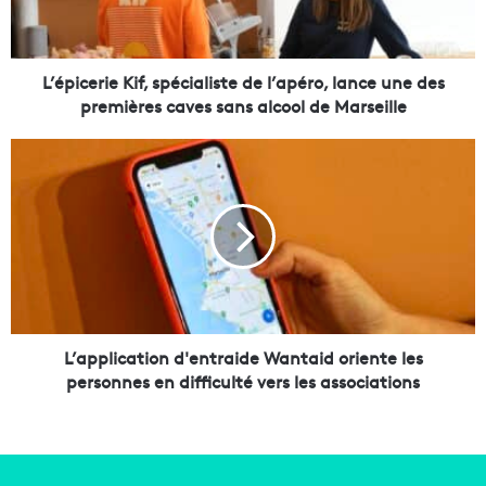
e
r
i
e
L’épicerie Kif, spécialiste de l’apéro, lance une des
K
premières caves sans alcool de Marseille
i
f
L
,
’
s
a
p
p
é
p
c
l
i
i
a
c
l
a
i
t
L’application d'entraide Wantaid oriente les
s
i
personnes en difficulté vers les associations
t
o
e
n
d
d
e
'