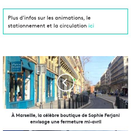
Plus d’infos sur les animations, le
stationnement et la circulation
ici
À
M
a
r
s
e
i
l
l
e
À Marseille, la célèbre boutique de Sophie Ferjani
,
envisage une fermeture mi-avril
l