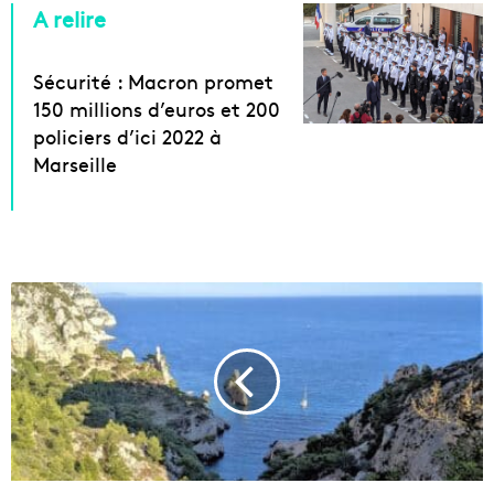
A relire
Sécurité : Macron promet
150 millions d’euros et 200
policiers d’ici 2022 à
Marseille
L
a
M
é
t
r
o
p
o