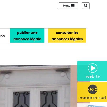
Sidebar (barre lat
Recherche
publier une
consulter les
ans
annonce légale
annonces légales
web tv
made in sud