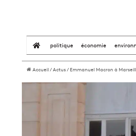
élément de menu
politique
économie
environ
Accueil
/
Actus
/
Emmanuel Macron à Marseille