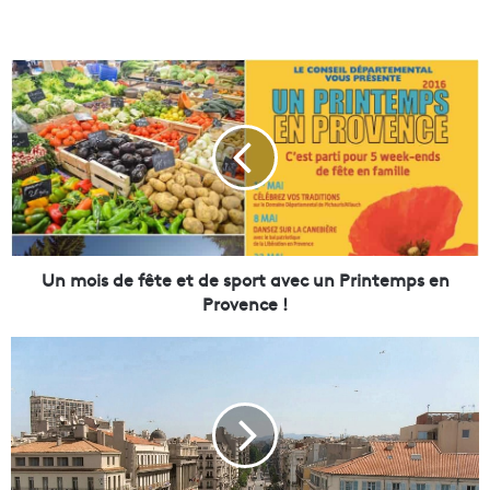
U
n
m
o
i
s
d
e
f
ê
Un mois de fête et de sport avec un Printemps en
t
Provence !
e
e
C
t
C
d
I
e
M
s
P
p
-
o
L