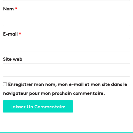
o
e
a
Nom
*
v
M
e
a
i
n
r
r
c
s
e
e
E-mail
*
e
!
i
*
l
l
Site web
e
p
o
u
r
Enregistrer mon nom, mon e-mail et mon site dans le
ê
navigateur pour mon prochain commentaire.
t
r
e
à
l
'