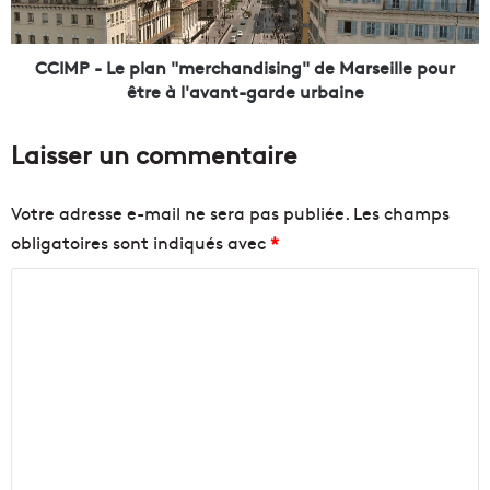
r
e
t
p
a
l
CCIMP - Le plan "merchandising" de Marseille pour
v
a
être à l'avant-garde urbaine
e
n
c
"
Laisser un commentaire
u
m
n
e
P
r
Votre adresse e-mail ne sera pas publiée.
Les champs
r
c
obligatoires sont indiqués avec
*
i
h
n
a
C
t
n
e
d
o
m
i
m
p
s
m
s
i
e
n
e
n
g
n
P
"
r
d
t