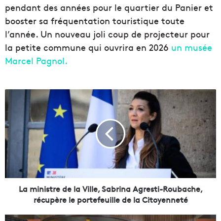
pendant des années pour le quartier du Panier et
booster sa fréquentation touristique toute
l’année. Un nouveau joli coup de projecteur pour
la petite commune qui ouvrira en 2026
un musée
Marcel Pagnol.
L
a
m
i
n
i
s
t
r
e
La ministre de la Ville, Sabrina Agresti-Roubache,
d
récupère le portefeuille de la Citoyenneté
e
l
D