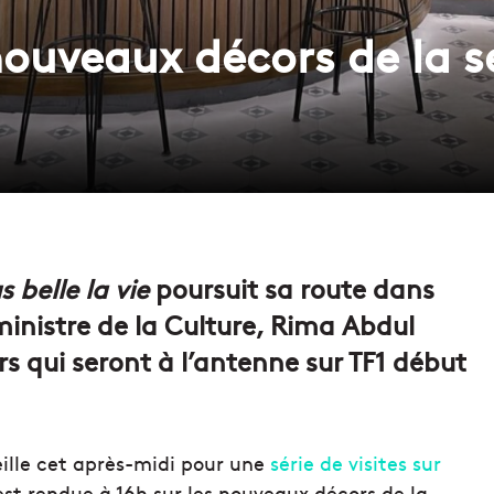
ouveaux décors de la sé
s belle la vie
poursuit sa route dans
 ministre de la Culture, Rima Abdul
rs qui seront à l’antenne sur TF1 début
eille cet après-midi pour une
série de visites sur
s’est rendue à 16h sur les nouveaux décors de la