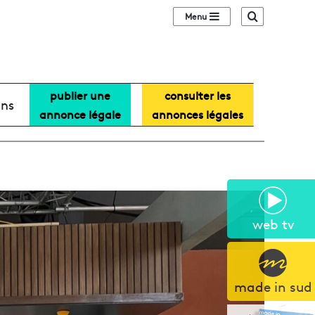
Sidebar (barre lat
Recherche
publier une
consulter les
ans
annonce légale
annonces légales
web tv
made in sud