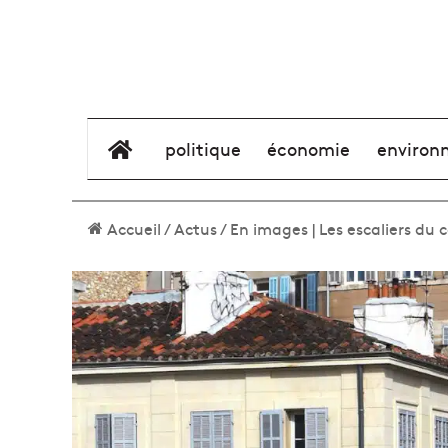
élément de menu
politique
économie
environ
Accueil
/
Actus
/
En images | Les escaliers du 