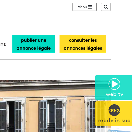
Sidebar (barre lat
Recherche
publier une
consulter les
ans
annonce légale
annonces légales
web tv
made in sud