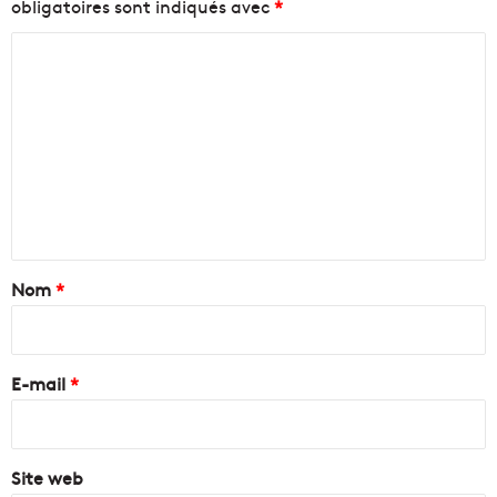
obligatoires sont indiqués avec
*
C
o
m
m
e
n
t
a
Nom
*
i
r
e
E-mail
*
*
Site web