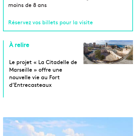
moins de 8 ans
Réservez vos billets pour la visite
À relire
Le projet « La Citadelle de
Marseille » offre une
nouvelle vie au Fort
d’Entrecasteaux
D
e
s