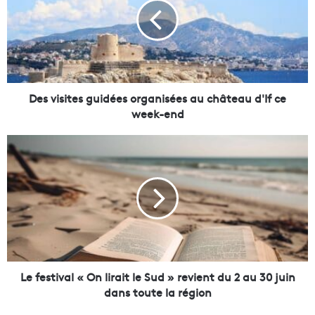
v
i
s
i
t
e
s
Des visites guidées organisées au château d'If ce
g
week-end
u
i
L
d
e
é
f
e
e
s
s
o
t
r
i
g
v
a
a
n
l
Le festival « On lirait le Sud » revient du 2 au 30 juin
i
«
dans toute la région
s
O