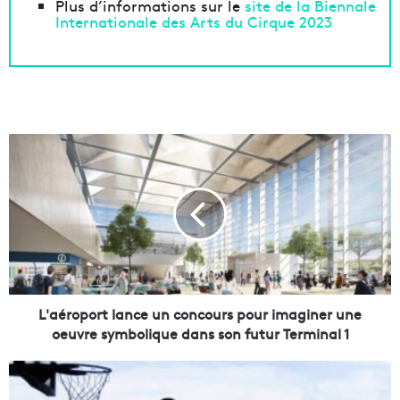
Plus d’informations sur le
site de la Biennale
Internationale des Arts du Cirque 2023
L
'
a
é
r
o
p
o
r
t
L'aéroport lance un concours pour imaginer une
l
oeuvre symbolique dans son futur Terminal 1
a
n
1
c
0