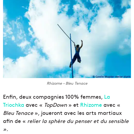
Rhizome – Bleu Tenace
Enfin, deux compagnies 100% femmes,
La
Triochka
avec «
TopDown
» et
Rhizome
avec «
Bleu Tenace
», joueront avec les arts martiaux
afin de «
relier la sphère du penser et du sensible
».