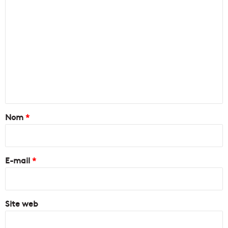
C
o
m
m
e
n
t
a
Nom
*
i
r
e
E-mail
*
*
Site web