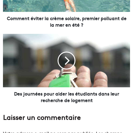
é
v
i
Comment éviter la crème solaire, premier polluant de
t
la mer en été ?
e
r
D
l
e
a
s
c
j
r
o
è
u
m
r
e
n
s
é
o
e
Des journées pour aider les étudiants dans leur
l
s
recherche de logement
a
p
i
o
Laisser un commentaire
r
u
e
r
,
a
Votre adresse e-mail ne sera pas publiée.
Les champs