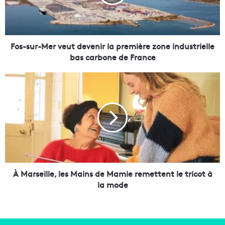
u
r
-
M
e
Fos-sur-Mer veut devenir la première zone industrielle
r
bas carbone de France
v
e
À
u
M
t
a
d
r
e
s
v
e
e
i
n
l
i
l
r
e
À Marseille, les Mains de Mamie remettent le tricot à
l
,
la mode
a
l
p
e
r
s
e
M