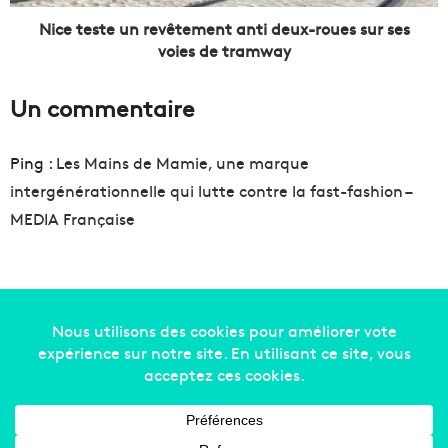
a
e
i
u
Nice teste un revêtement anti deux-roues sur ses
n
n
voies de tramway
e
r
n
e
Un commentaire
t
v
r
ê
e
t
Ping :
Les Mains de Mamie, une marque
M
e
intergénérationnelle qui lutte contre la fast-fashion –
a
m
r
e
MEDIA Française
s
n
e
t
i
a
l
n
l
t
e
i
Copyright © 2014-2022
Made in Marseille
. Tous droits
e
d
réservés -
mentions légales
-
nous contacter
-
qui
t
e
M
u
sommes-nous
-
annonceurs
a
x
d
-