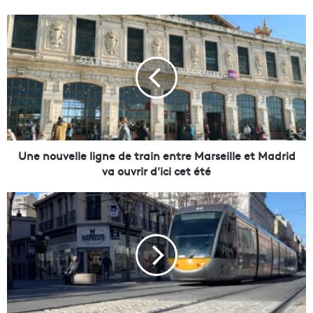
U
n
e
n
o
u
v
e
l
l
Une nouvelle ligne de train entre Marseille et Madrid
e
va ouvrir d'ici cet été
l
i
N
g
i
n
c
e
e
d
t
e
e
t
s
r
t