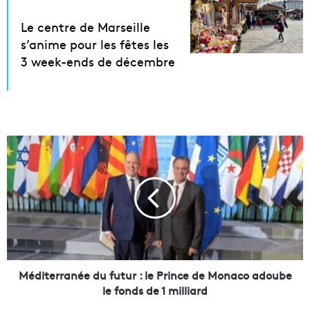
Le centre de Marseille
s’anime pour les fêtes les
3 week-ends de décembre
M
é
d
i
t
e
r
r
a
n
Méditerranée du futur : le Prince de Monaco adoube
é
le fonds de 1 milliard
e