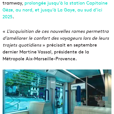
tramway,
prolongée jusqu’à la station Capitaine
Gèze, au nord, et jusqu’à La Gaye, au sud d’ici
2025
.
«
L’acquisition de ces nouvelles rames permettra
d’améliorer le confort des voyageurs lors de leurs
trajets quotidiens
» précisait en septembre
dernier Martine Vassal, présidente de la
Métropole Aix-Marseille-Provence.