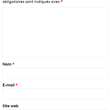
obligatoires sont indiqués avec
*
C
o
m
m
e
n
t
a
Nom
*
i
r
e
E-mail
*
*
Site web