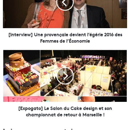
e
r
v
i
e
w
[Interview] Une provençale devient l’égérie 2016 des
]
Femmes de l’Économie
U
n
[
e
E
p
x
r
p
o
o
v
g
e
a
n
t
ç
o
a
]
[Expogato] Le Salon du Cake design et son
l
L
championnat de retour à Marseille !
e
e
d
S