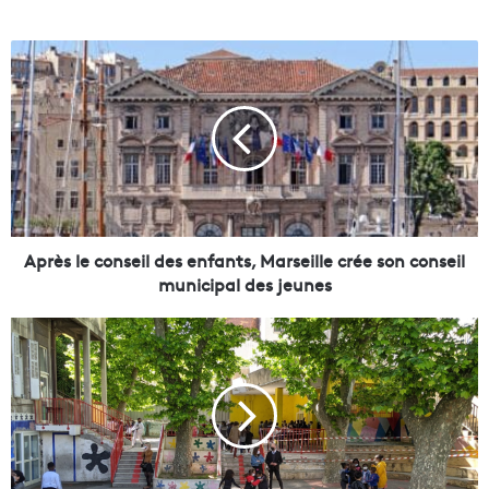
A
p
r
è
s
l
e
c
o
n
Après le conseil des enfants, Marseille crée son conseil
s
municipal des jeunes
e
i
L
l
e
d
c
e
o
s
n
e
s
n
e
f