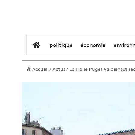
élément de menu
politique
économie
environ
Accueil
/
Actus
/
La Halle Puget va bientôt r