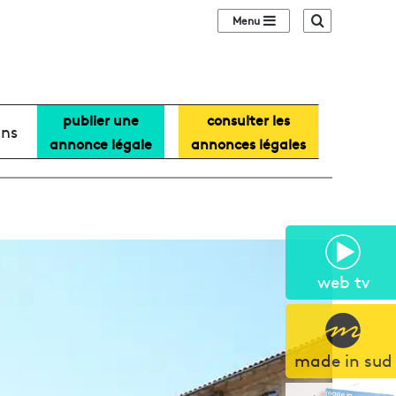
Sidebar (barre lat
Recherche
publier une
consulter les
ans
annonce légale
annonces légales
web tv
made in sud