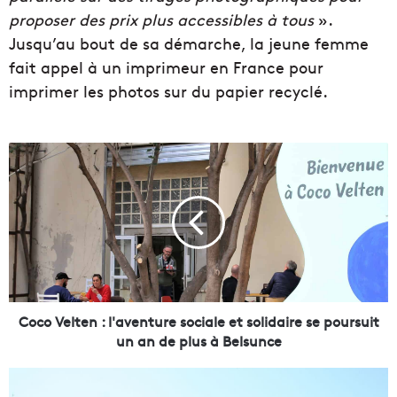
proposer des prix plus accessibles à tous
».
Jusqu’au bout de sa démarche, la jeune femme
fait appel à un imprimeur en France pour
imprimer les photos sur du papier recyclé.
C
o
c
o
V
e
l
t
e
n
Coco Velten : l'aventure sociale et solidaire se poursuit
:
un an de plus à Belsunce
l
'
L
a
a