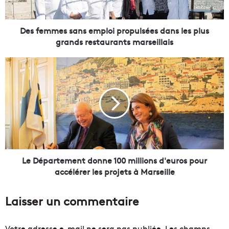
e
s
s
Des femmes sans emploi propulsées dans les plus
a
grands restaurants marseillais
n
s
L
e
e
m
D
p
é
l
p
o
a
i
r
p
t
r
e
o
m
Le Département donne 100 millions d'euros pour
p
e
accélérer les projets à Marseille
u
n
l
t
Laisser un commentaire
s
d
é
o
e
n
Votre adresse e-mail ne sera pas publiée.
Les champs