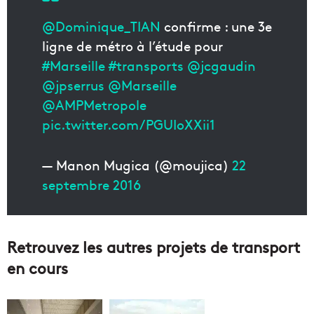
@Dominique_TIAN
confirme : une 3e
ligne de métro à l’étude pour
#Marseille
#transports
@jcgaudin
@jpserrus
@Marseille
@AMPMetropole
pic.twitter.com/PGUIoXXii1
— Manon Mugica (@moujica)
22
septembre 2016
Retrouvez les autres projets de transport
en cours