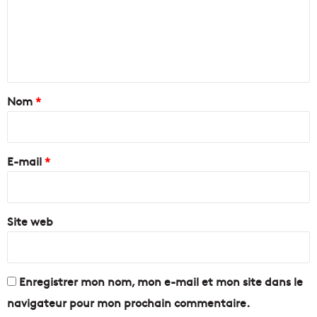
m
e
n
t
a
Nom
*
i
r
e
E-mail
*
*
Site web
Enregistrer mon nom, mon e-mail et mon site dans le
navigateur pour mon prochain commentaire.