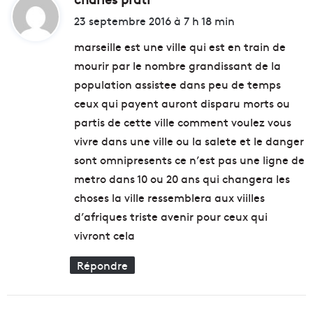
r
s
i
23 septembre 2016 à 7 h 18 min
m
a
t
a
n
marseille est une ville qui est en train de
t
o
mourir par le nombre grandissant de la
i
u
:
population assistee dans peu de temps
o
v
n
e
ceux qui payent auront disparu morts ou
e
l
partis de cette ville comment voulez vous
t
l
vivre dans une ville ou la salete et le danger
d
e
e
sont omnipresents ce n’est pas une ligne de
m
s
é
metro dans 10 ou 20 ans qui changera les
p
d
choses la ville ressemblera aux viilles
r
i
d’afriques triste avenir pour ceux qui
o
a
j
t
vivront cela
e
h
t
è
Répondre
s
q
à
u
v
e