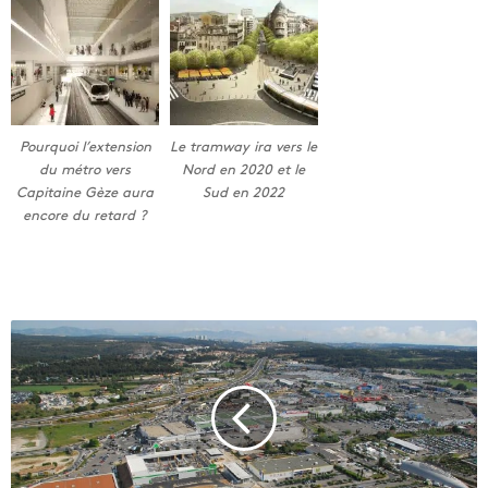
Pourquoi l’extension
Le tramway ira vers le
du métro vers
Nord en 2020 et le
Capitaine Gèze aura
Sud en 2022
encore du retard ?
P
l
a
n
d
e
C