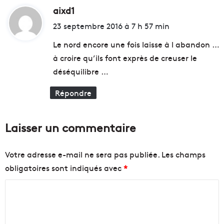
e
:
aixd1
d
n
L
i
23 septembre 2016 à 7 h 57 min
i
a
r
P
t
Le nord encore une fois laisse à l abandon …
a
à croire qu’ils font exprès de creuser le
s
:
s
déséquilibre …
e
r
Répondre
e
l
l
Laisser un commentaire
e
Votre adresse e-mail ne sera pas publiée.
Les champs
obligatoires sont indiqués avec
*
C
o
m