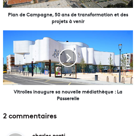
a
m
p
Plan de Campagne, 50 ans de transformation et des
a
projets à venir
g
n
V
e
i
,
t
5
r
0
o
a
l
n
l
s
e
d
s
e
i
Vitrolles inaugure sa nouvelle médiathèque : La
t
n
Passerelle
r
a
a
u
2 commentaires
n
g
s
u
f
r
o
charles prati
d
e