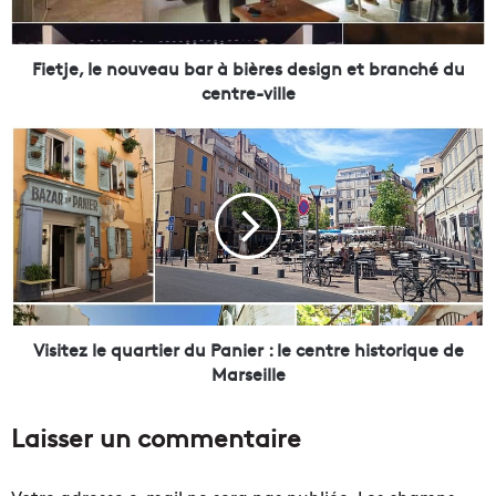
l
e
n
Fietje, le nouveau bar à bières design et branché du
o
centre-ville
u
v
V
e
i
a
s
u
i
b
t
a
e
r
z
à
l
b
e
i
q
Visitez le quartier du Panier : le centre historique de
è
u
Marseille
r
a
e
r
Laisser un commentaire
s
t
d
i
e
e