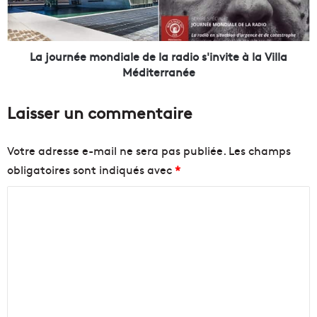
u
n
r
é
s
e
l
m
La journée mondiale de la radio s'invite à la Villa
a
o
Méditerranée
n
n
c
d
Laisser un commentaire
e
i
n
a
t
l
Votre adresse e-mail ne sera pas publiée.
Les champs
u
e
obligatoires sont indiqués avec
*
n
d
n
e
C
o
l
u
a
o
v
r
m
e
a
m
a
d
u
i
e
c
o
n
o
s