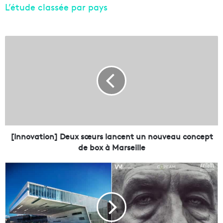
L’étude classée par pays
[
I
n
n
o
v
a
t
i
o
[Innovation] Deux sœurs lancent un nouveau concept
n
de box à Marseille
]
D
L
e
a
u
j
x
o
s
u
œ
r