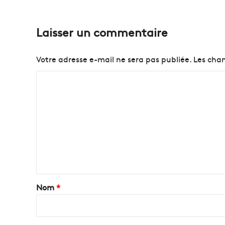
Laisser un commentaire
Votre adresse e-mail ne sera pas publiée.
Les cham
C
o
m
m
e
n
t
a
Nom
*
i
r