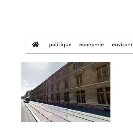
élément de menu
politique
économie
environ