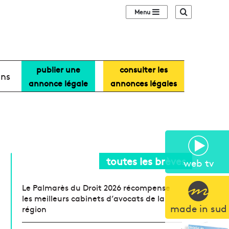
Sidebar (barre lat
Recherche
publier une
consulter les
ans
annonce légale
annonces légales
toutes les brèves
web tv
Le Palmarès du Droit 2026 récompense
les meilleurs cabinets d’avocats de la
made in sud
région