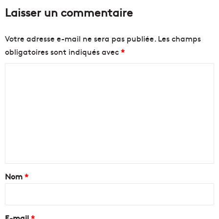
Laisser un commentaire
Votre adresse e-mail ne sera pas publiée.
Les champs
obligatoires sont indiqués avec
*
C
o
m
m
e
n
t
a
Nom
*
i
r
e
E-mail
*