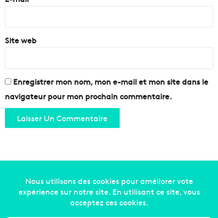
*
Site web
Enregistrer mon nom, mon e-mail et mon site dans le
navigateur pour mon prochain commentaire.
Copyright © 2014-2022
Made in Marseille
. Tous droits
réservés -
mentions légales
-
nous contacter
-
qui