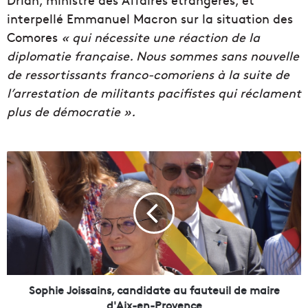
interpellé Emmanuel Macron sur la situation des
Comores
« qui nécessite une réaction de la
diplomatie française. Nous sommes sans nouvelle
de ressortissants franco-comoriens à la suite de
l’arrestation de militants pacifistes qui réclament
plus de démocratie ».
S
o
p
h
i
e
J
o
i
s
Sophie Joissains, candidate au fauteuil de maire
s
d'Aix-en-Provence