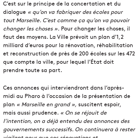
C’est sur le principe de la concertation et du
dialogue
« qu’on va fabriquer des écoles pour
tout Marseille
.
C’est comme ça qu’on va pouvoir
changer les choses ».
Pour changer les choses, il
faut des moyens.
La
Ville
prévoit un plan
d’
1,2
milliard d’euros pour la rénovation, réhabilitation
et reconstruction de près de 200 écoles sur les 472
que compte la
ville
, pour lequel l’
État
doit
prendre toute sa part.
Ces
annonces qui interviendront dans l’après-
midi au
Pharo
à l’occasion de la présentation de
plan
« Marseille en grand »,
s
uscitent
espoir,
mais aussi
prudenc
e
.
« On se réjouit de
l’
intention
, on a déjà entendu des annonces des
gouvernements
successifs. On continuera à rester
vigilant pour que
ces
rénovations et