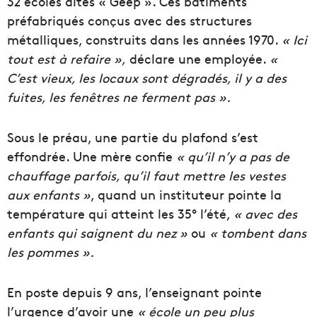
32 écoles dites « Geep ».
Ces
bâtiments
préfabriqués conçus avec des structures
métalliques, construits dans les années 1970.
«
Ici
tout est à refaire »,
déclare une employée.
«
C’est vieux, les
locaux
sont dégradés, il y a des
fuites
, les fenêtres ne ferment pas ».
Sous le préau, une partie du plafond s’est
effondrée
.
Une
mère
confie
« qu’il n’y a pas de
chauffage
parfois, qu’il faut mettre les vestes
aux enfants »
, quand un instituteur pointe la
température qui atteint les 35° l’été,
« avec des
enfants qui saignent du nez »
ou
«
t
ombent dan
s
les
pommes
».
En poste depuis 9 ans,
l
’enseignan
t
pointe
l’urgence d’avoir une
« école un peu plus