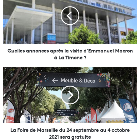
e
l
l
e
s
a
n
n
Quelles annonces après la visite d’Emmanuel Macron
o
à La Timone ?
n
c
L
e
a
s
F
a
o
p
i
r
r
è
e
s
d
l
e
a
M
La Foire de Marseille du 24 septembre au 4 octobre
v
a
2021 sera gratuite