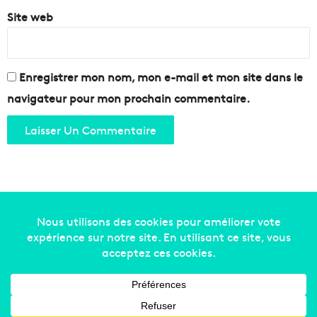
Site web
Enregistrer mon nom, mon e-mail et mon site dans le
navigateur pour mon prochain commentaire.
Copyright © 2014-2022
Made in Marseille
. Tous droits
réservés -
mentions légales
-
nous contacter
-
qui
sommes-nous
-
annonceurs
Facebook
X
Linkedin
YouTube
Instagram
RSS