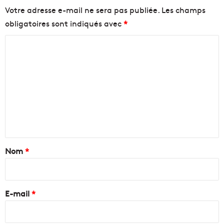
Votre adresse e-mail ne sera pas publiée.
Les champs
obligatoires sont indiqués avec
*
C
o
m
m
e
n
t
a
Nom
*
i
r
e
E-mail
*
*