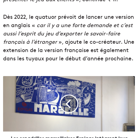
Dès 2022, le quatuor prévoit de lancer une version
en anglais «
car il y a une forte demande et c’est
aussi l’esprit du jeu d’exporter le savoir-faire
français à l’étranger
», ajoute le co-créateur. Une
extension de la version française est également
dans les tuyaux pour le début d’année prochaine.
L
e
s
e
s
p
a
d
r
i
Les espadrilles marseillaises Espigas intègrent leur