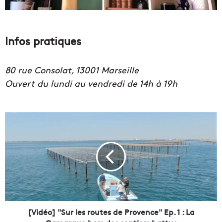
Infos pratiques
80 rue Consolat, 13001 Marseille
Ouvert du lundi au vendredi de 14h à 19h
[
V
i
d
é
o
]
"
S
u
[Vidéo] "Sur les routes de Provence" Ep. 1 : La
r