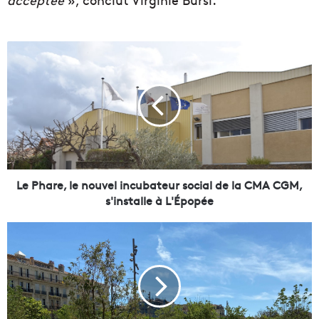
L
e
P
h
a
r
e
,
l
e
Le Phare, le nouvel incubateur social de la CMA CGM,
n
s'installe à L'Épopée
o
u
G
v
e
e
n
l
t
i
r
n
i
c