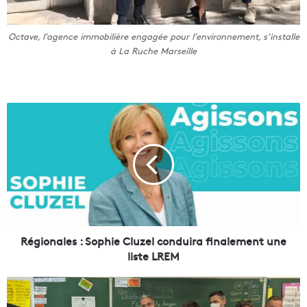
Octave, l’agence immobilière engagée pour l’environnement, s’installe
à La Ruche Marseille
R
é
g
i
o
n
a
l
e
s
Régionales : Sophie Cluzel conduira finalement une
:
liste LREM
S
o
R
p
é